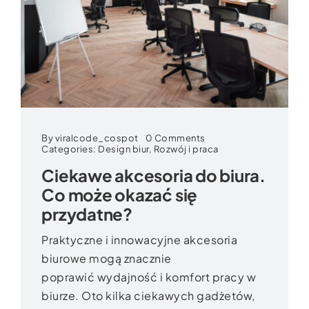
on
By
viralcode_cospot
0 Comments
Ciekawe
Categories:
Design biur
,
Rozwój i praca
akcesoria
Ciekawe akcesoria do biura.
do
biura.
Co może okazać się
Co
może
przydatne?
okazać
się
przydatne?
Praktyczne i innowacyjne akcesoria
biurowe mogą znacznie
poprawić wydajność i komfort pracy w
biurze. Oto kilka ciekawych gadżetów,