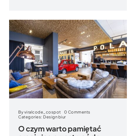
on
By
viralcode_cospot
0 Comments
O
Categories:
Design biur
czym
O czym warto pamiętać
warto
pamiętać
aranżując