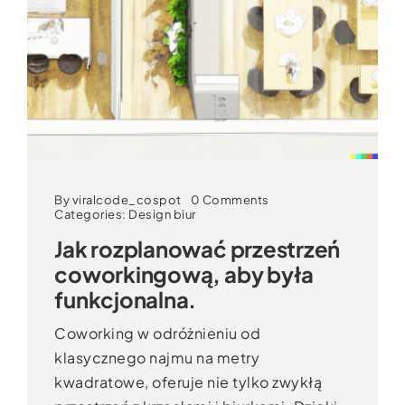
on
By
viralcode_cospot
0 Comments
Jak
Categories:
Design biur
rozplanować
Jak rozplanować przestrzeń
przestrzeń
coworkingową,
coworkingową, aby była
aby
była
funkcjonalna.
funkcjonalna.
Coworking w odróżnieniu od
klasycznego najmu na metry
kwadratowe, oferuje nie tylko zwykłą