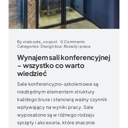
on
By
viralcode_cospot
0 Comments
Wynajem
Categories:
Design biur
,
Rozwój i praca
sali
Wynajem sali konferencyjnej
konferencyjnej
–
– wszystko co warto
wszystko
co
wiedzieć
warto
wiedzieć
Sale konferencyjno-szkoleniowe są
niezbędnym elementem struktury
każdego biura i stanowią ważny czynnik
wpływający na wyniki pracy. Sale
wyposażone są w różnego rodzaju
sprzęty i akcesoria, które znacznie