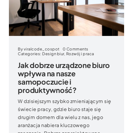
on
By
viralcode_cospot
0 Comments
Jak
Categories:
Design biur
,
Rozwój i praca
dobrze
Jak dobrze urządzone biuro
urządzone
biuro
wpływa na nasze
wpływa
na
samopoczucie i
nasze
samopoczucie
produktywność?
i
produktywność?
W dzisiejszym szybko zmieniającym się
świecie pracy, gdzie biuro staje się
drugim domem dla wielu z nas, jego
aranżacja nabiera kluczowego