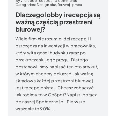
on
By
viralcode_cospot
0 Comments
Dlaczego
Categories:
Design biur
,
Rozwój i praca
lobby
Dlaczego lobby i recepcja są
i
recepcja
ważną częścią przestrzeni
są
ważną
biurowej?
częścią
przestrzeni
biurowej?
Wiele firm nie rozumie idei recepcji i
oszczędza na inwestycji w pracownika,
który wita gości budynku zaraz po
przekroczeniu jego progu. Dlatego
postanowiliśmy napisać ten oto artykuł,
w którym chcemy pokazać, jak ważną
składową każdej przestrzeni biurowej
jest recepcjonista. Chcesz zobaczyć
jak robimy to w CoSpot?Napiszi dołącz
do naszej Społeczności. Pierwsze
wrażenie to 90%...