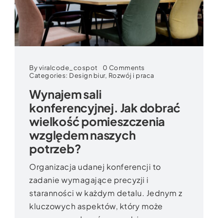
on
By
viralcode_cospot
0 Comments
Wynajem
Categories:
Design biur
,
Rozwój i praca
sali
Wynajem sali
konferencyjnej.
Jak
konferencyjnej. Jak dobrać
dobrać
wielkość
wielkość pomieszczenia
pomieszczenia
względem
względem naszych
naszych
potrzeb?
potrzeb?
Organizacja udanej konferencji to
zadanie wymagające precyzji i
staranności w każdym detalu. Jednym z
kluczowych aspektów, który może