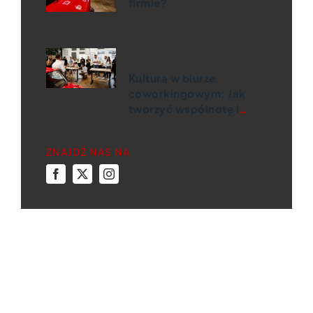
firmie?
3 października, 2024
Kultura w biurze
coworkingowym: Jak
tworzyć wspólnotę i
efektywnie
współpracować
ZNAJDŹ NAS NA