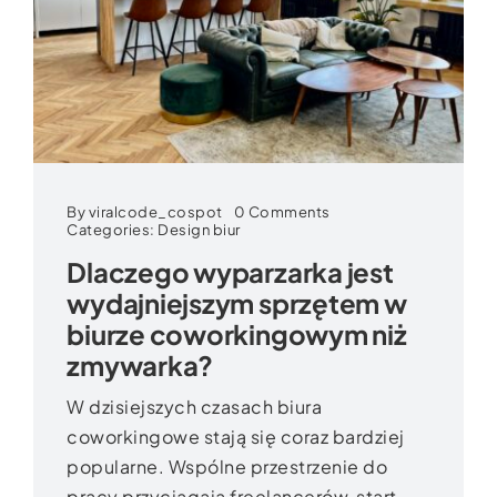
on
By
viralcode_cospot
0 Comments
Dlaczego
Categories:
Design biur
wyparzarka
Dlaczego wyparzarka jest
jest
wydajniejszym
wydajniejszym sprzętem w
sprzętem
w
biurze coworkingowym niż
biurze
coworkingowym
zmywarka?
niż
zmywarka?
W dzisiejszych czasach biura
coworkingowe stają się coraz bardziej
popularne. Wspólne przestrzenie do
pracy przyciągają freelancerów, start-