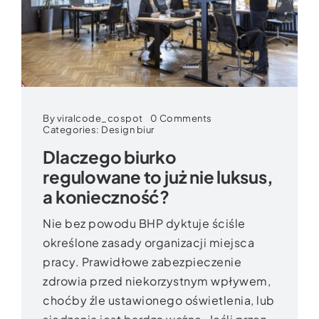
on
By
viralcode_cospot
0 Comments
Dlaczego
Categories:
Design biur
biurko
Dlaczego biurko
regulowane
to
regulowane to już nie luksus,
już
nie
a konieczność?
luksus,
a
konieczność?
Nie bez powodu BHP dyktuje ściśle
określone zasady organizacji miejsca
pracy. Prawidłowe zabezpieczenie
zdrowia przed niekorzystnym wpływem,
choćby źle ustawionego oświetlenia, lub