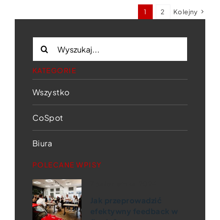
1
2
Kolejny
Szukaj
KATEGORIE
Wszystko
CoSpot
Biura
POLECANE WPISY
7 października, 2024
Jak przeprowadzić
efektywny feedback w