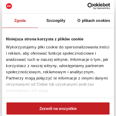
Zgoda
Szczegóły
O plikach cookies
on
By
viralcode_cospot
0 Comments
Rośliny
Categories:
Design biur
w
Niniejsza strona korzysta z plików cookie
Rośliny w biurze
biurze
Wykorzystujemy pliki cookie do spersonalizowania treści
Kwiaty to nie tylko ładna ozdoba do
i reklam, aby oferować funkcje społecznościowe i
biura. Wielu przedsiębiorców
analizować ruch w naszej witrynie. Informacje o tym, jak
korzystasz z naszej witryny, udostępniamy partnerom
prowadzących wynajem biur nie
społecznościowym, reklamowym i analitycznym.
inwestuje w elementy dekoracyjne, ani
Partnerzy mogą połączyć te informacje z innymi danymi
żywe rośliny będąc zdania, że cztery
otrzymanymi od Ciebie lub uzyskanymi podczas
ściany, i podłoga to wystarczająca
korzystania z ich usług.
oferta. My twierdzimy, że tak nie jest,
zwłaszcza jako przestrzeń
coworkingowa. Chcesz zobaczyć jak
Zezwól na wszystkie
robimy to w CoSpot?Sprawdź naszą