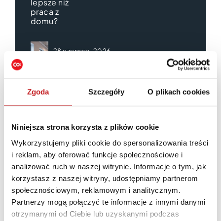
lepsze niż
praca z
domu?
28 czerwca, 2026
Biuro dla zespołu 2-10 osób. Jak
wybrać przestrzeń, która pozwala
rosnąć bez długiej umowy?
Zgoda
Szczegóły
O plikach cookies
15 czerwca,
2026
Niniejsza strona korzysta z plików cookie
Czy
coworking
Wykorzystujemy pliki cookie do spersonalizowania treści
zwiększa
i reklam, aby oferować funkcje społecznościowe i
produktywność?
Fakty i
analizować ruch w naszej witrynie. Informacje o tym, jak
dane
korzystasz z naszej witryny, udostępniamy partnerom
społecznościowym, reklamowym i analitycznym.
Partnerzy mogą połączyć te informacje z innymi danymi
otrzymanymi od Ciebie lub uzyskanymi podczas