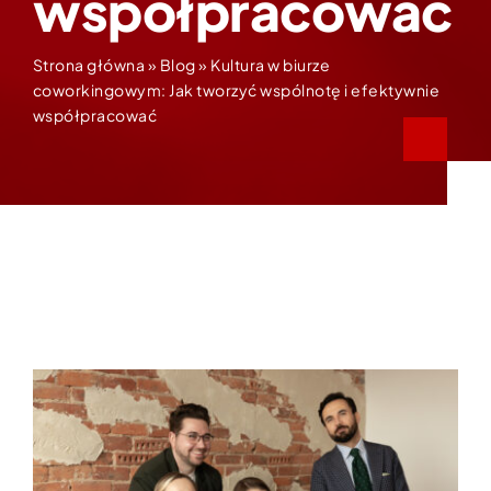
współpracować
Strona główna
»
Blog
»
Kultura w biurze
coworkingowym: Jak tworzyć wspólnotę i efektywnie
współpracować