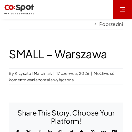
Przejdź
do
zawartości
Poprzedni
SMALL – Warszawa
By
Krzysztof Marciniak
|
17 czerwca, 2026
|
Możliwość
SMALL
komentowania
została wyłączona
–
Warszawa
Share This Story, Choose Your
Platform!
Facebook
X
Reddit
LinkedIn
WhatsApp
Telegram
Tumblr
Pinterest
Vk
Xing