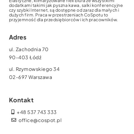
Elastyczne, klimatyzowane flex biura ze wszystkimi
dodatkami takimi jak pyszna kawa, salki konferencyjne
czy szybki Internet, są dostępne od zaraz dla małych i
dużych firm. Praca w przestrzeniach CoSpotu to
przyjemność dla przedsiębiorców i ich pracowników.
Adres
ul. Zachodnia 70
90-403 Łódź
ul. Rzymowskiego 34
02-697 Warszawa
Kontakt
+48 537 743 333
office@cospot.pl